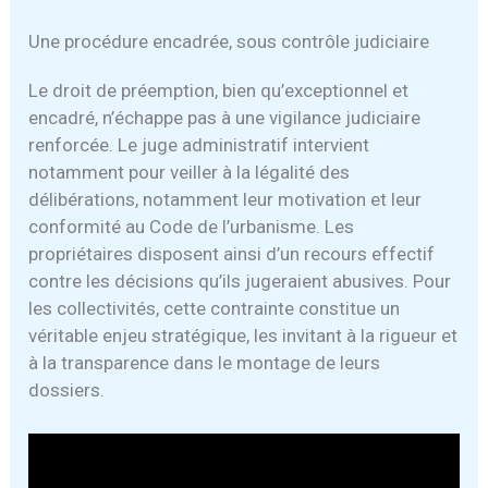
Une procédure encadrée, sous contrôle judiciaire
Le droit de préemption, bien qu’exceptionnel et
encadré, n’échappe pas à une vigilance judiciaire
renforcée. Le juge administratif intervient
notamment pour veiller à la légalité des
délibérations, notamment leur motivation et leur
conformité au Code de l’urbanisme. Les
propriétaires disposent ainsi d’un recours effectif
contre les décisions qu’ils jugeraient abusives. Pour
les collectivités, cette contrainte constitue un
véritable enjeu stratégique, les invitant à la rigueur et
à la transparence dans le montage de leurs
dossiers.